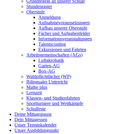
Grundregeln an unserer Schule
Stundenraster
Oberstufe
Anmeldung
Aufnahmevoraussetzungen
Aufbau unserer Oberstufe
Fächer und Aufgabenfelder
Informationsveranstaltungen
Talentscouting
Exkursionen und Fahrten
Arbeitsgemeinschaften (AGs)
Luftakrobatik
Garten-AG
Box-AG
Wahlpflichtfächer (WP)
Bilingualer Unterricht
Mathe plus
Lernzeit
Klassen- und Studienfahrten
Sportturniere und Wettkämpfe
Schulfeste
Deine Mittagspause
Dein Mittagessen
Unser Terminkalender
Unser Ausbildungspakt