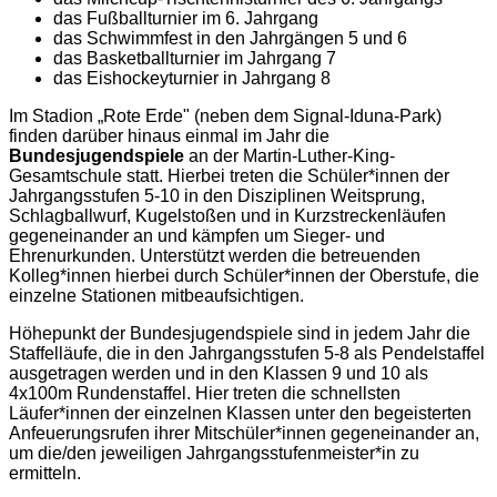
das Fußballturnier im 6. Jahrgang
das Schwimmfest in den Jahrgängen 5 und 6
das Basketballturnier im Jahrgang 7
das Eishockeyturnier in Jahrgang 8
Im Stadion „Rote Erde" (neben dem Signal-Iduna-Park)
finden darüber hinaus einmal im Jahr die
Bundesjugendspiele
an der Martin-Luther-King-
Gesamtschule statt. Hierbei treten die Schüler*innen der
Jahrgangsstufen 5-10 in den Disziplinen Weitsprung,
Schlagballwurf, Kugelstoßen und in Kurzstreckenläufen
gegeneinander an und kämpfen um Sieger- und
Ehrenurkunden. Unterstützt werden die betreuenden
Kolleg*innen hierbei durch Schüler*innen der Oberstufe, die
einzelne Stationen mitbeaufsichtigen.
Höhepunkt der Bundesjugendspiele sind in jedem Jahr die
Staffelläufe, die in den Jahrgangsstufen 5-8 als Pendelstaffel
ausgetragen werden und in den Klassen 9 und 10 als
4x100m Rundenstaffel. Hier treten die schnellsten
Läufer*innen der einzelnen Klassen unter den begeisterten
Anfeuerungsrufen ihrer Mitschüler*innen gegeneinander an,
um die/den jeweiligen Jahrgangsstufenmeister*in zu
ermitteln.